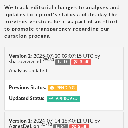
We track editorial changes to analyses and
updates to a point's status and display the
previous versions here as part of an effort
to promote transparency regarding our
curation process.
Version 2:
2025-07-20 09:07:15 UTC by
28460
shadowwwind
Lv. 19
Staff
Analysis updated
Previous Status:
PENDING
Updated Status:
APPROVED
Version 1:
2024-07-04 18:40:11 UTC by
20760
AgnesDeLion
Lv. 84
Staff