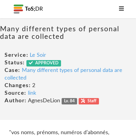
ToS;
DR
Many different types of personal
data are collected
Service:
Le Soir
Status:
APPROVED
Case:
Many different types of personal data are
collected
Changes:
2
Source:
link
Author:
AgnesDeLion
Lv. 84
Staff
"vos noms, prénoms, numéros d’abonnés,