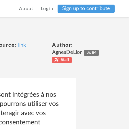
Sign up to contribute
About
Login
ource:
link
Author:
AgnesDeLion
Lv. 84
Staff
 sont intégrées à nos
 pourrons utiliser vos
eragir avec vos
e consentement