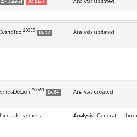
Analysis updated
Deleted
Staff
23355
 CyanoTex
Analysis updated
Lv. 12
20760
 AgnesDeLion
Analysis created
Lv. 84
ia cookies/pixels
Analysis:
Generated throu