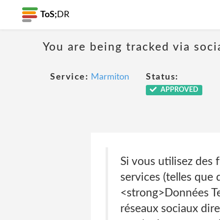
ToS;
DR
You are being tracked via soci
Service:
Marmiton
Status:
APPROVED
Si vous utilisez des
services (telles que 
<strong>Données Tec
réseaux sociaux dir