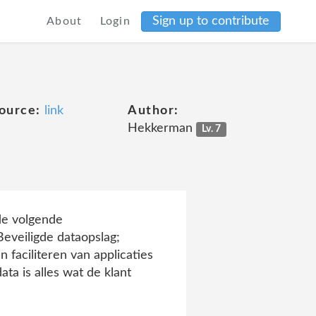
Sign up to contribute
About
Login
ource:
link
Author:
Hekkerman
Lv. 7
e volgende
 Beveiligde dataopslag;
faciliteren van applicaties
ta is alles wat de klant