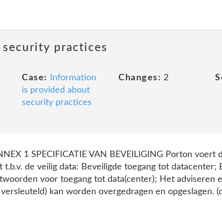
 security practices
Case:
Information
Changes:
2
S
is provided about
security practices
NNEX 1 SPECIFICATIE VAN BEVEILIGING Porton voert d
 t.b.v. de veilig data: Beveiligde toegang tot datacenter;
woorden voor toegang tot data(center); Het adviseren en 
versleuteld) kan worden overgedragen en opgeslagen. (da