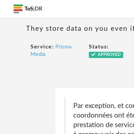
ToS;
DR
They store data on you even if
Service:
Prisma
Status:
Media
APPROVED
Par exception, et co
coordonnées ont été 
prestation de servic