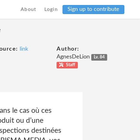
Sign up to contribute
About
Login
e
ource:
link
Author:
AgnesDeLion
Lv. 84
Staff
ans le cas où ces
oduit ou d’une
rospections destinées