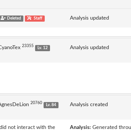
Analysis updated
Deleted
Staff
23355
 CyanoTex
Analysis updated
Lv. 12
20760
 AgnesDeLion
Analysis created
Lv. 84
id not interact with the
Analysis:
Generated throu