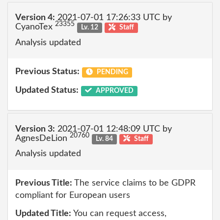
Version 4:
2021-07-01 17:26:33 UTC by
23355
CyanoTex
Lv. 12
Staff
Analysis updated
Previous Status:
PENDING
Updated Status:
APPROVED
Version 3:
2021-07-01 12:48:09 UTC by
20760
AgnesDeLion
Lv. 84
Staff
Analysis updated
Previous Title:
The service claims to be GDPR
compliant for European users
Updated Title:
You can request access,