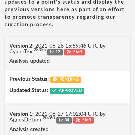
updates to a point's status and display the
previous versions here as part of an effort
to promote transparency regarding our
curation process.
Version 2:
2021-06-28 15:59:46 UTC by
23355
CyanoTex
Lv. 12
Staff
Analysis updated
Previous Status:
PENDING
Updated Status:
APPROVED
Version 1:
2021-06-27 17:02:04 UTC by
20760
AgnesDeLion
Lv. 84
Staff
Analysis created