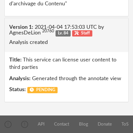
d’archivage du Contenu"
Version 1:
2021-04-04 17:53:03 UTC by
20760
AgnesDeLion
Lv. 84
Staff
Analysis created
Title:
This service can license user content to
third parties
Analysis:
Generated through the annotate view
Status:
PENDING
API
Contact
Blog
Donate
ToS