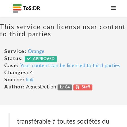
ToS;
DR
This service can license user content
to third parties
Service:
Orange
Status:
APPROVED
Case:
Your content can be licensed to third parties
Changes:
4
Source:
link
Author:
AgnesDeLion
Lv. 84
Staff
transférable à toutes sociétés du