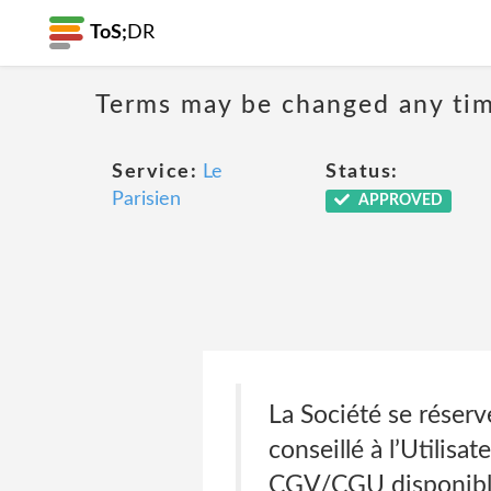
ToS;
DR
Terms may be changed any time
Service:
Le
Status:
Parisien
APPROVED
La Société se réserv
conseillé à l’Utilisa
CGV/CGU disponible 