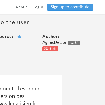
Sign up to contribute
About
Login
to the user
ource:
link
Author:
AgnesDeLion
Lv. 84
Staff
ment. Il est donc
 version des
.leparisien.fr,